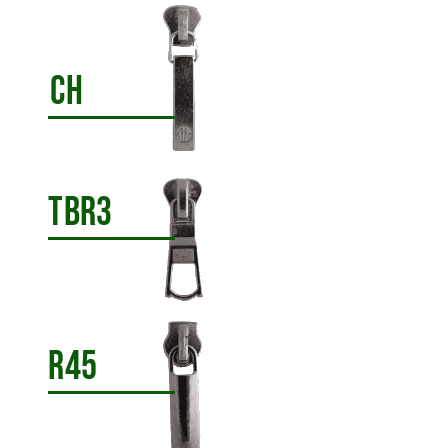
CH
TBR3
R45