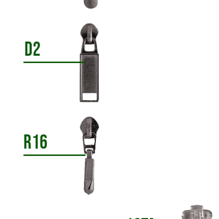
D2
R16