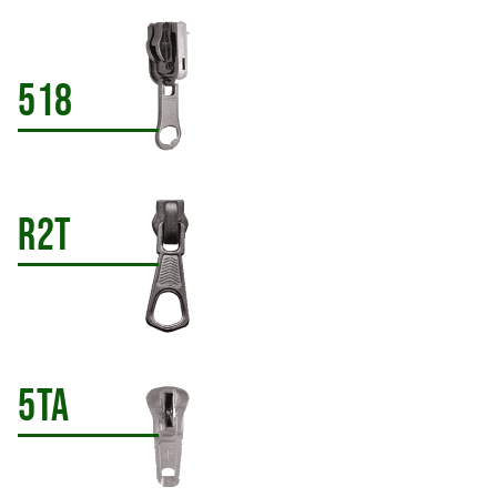
518
R2T
5TA