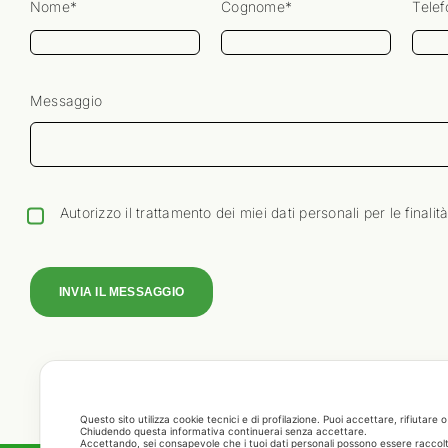
Nome*
*
Cognome*
*
Tele
Messaggio
Autorizzo il trattamento dei miei dati personali per le finali
INVIA IL MESSAGGIO
Questo sito utilizza cookie tecnici e di profilazione.
Puoi accettare, rifiutare 
Chiudendo questa informativa continuerai senza accettare.
Accettando, sei consapevole che i tuoi dati personali possono essere raccolti 