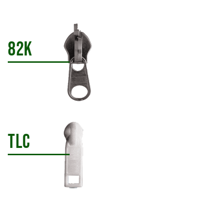
82K
TLC