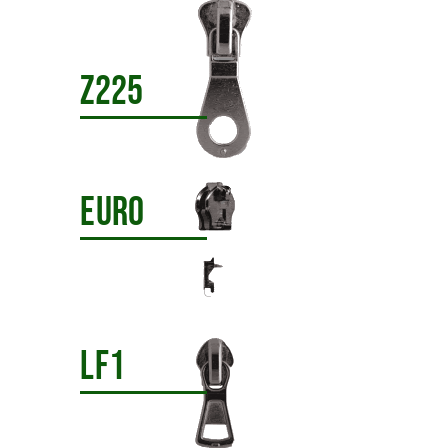
Z225
EURO
LF1