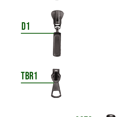
D1
TBR1